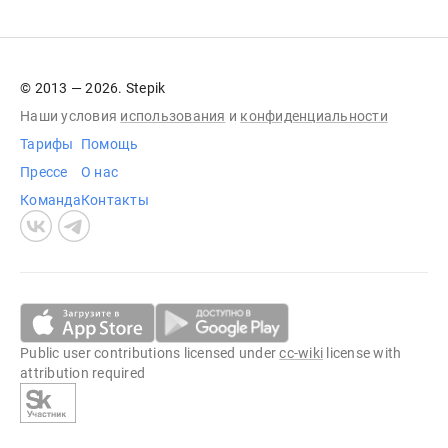
© 2013 — 2026. Stepik
Наши условия
использования
и
конфиденциальности
Тарифы
Помощь
Прессе
О нас
Команда
Контакты
Public user contributions licensed under
cc-wiki
license with
attribution required