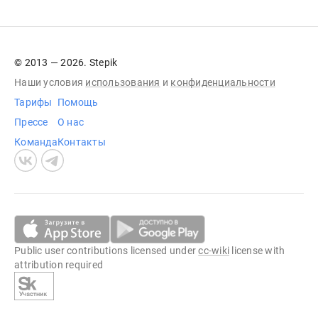
© 2013 — 2026. Stepik
Наши условия
использования
и
конфиденциальности
Тарифы
Помощь
Прессе
О нас
Команда
Контакты
Public user contributions licensed under
cc-wiki
license with
attribution required