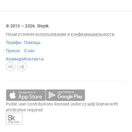
© 2013 — 2026. Stepik
Наши условия
использования
и
конфиденциальности
Тарифы
Помощь
Прессе
О нас
Команда
Контакты
Public user contributions licensed under
cc-wiki
license with
attribution required