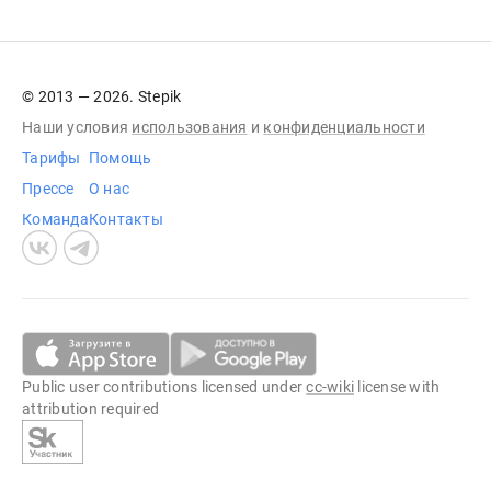
© 2013 — 2026. Stepik
Наши условия
использования
и
конфиденциальности
Тарифы
Помощь
Прессе
О нас
Команда
Контакты
Public user contributions licensed under
cc-wiki
license with
attribution required