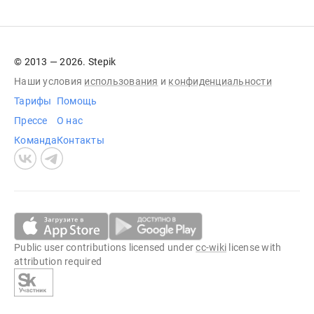
© 2013 — 2026. Stepik
Наши условия
использования
и
конфиденциальности
Тарифы
Помощь
Прессе
О нас
Команда
Контакты
Public user contributions licensed under
cc-wiki
license with
attribution required