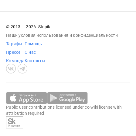
© 2013 — 2026. Stepik
Наши условия
использования
и
конфиденциальности
Тарифы
Помощь
Прессе
О нас
Команда
Контакты
Public user contributions licensed under
cc-wiki
license with
attribution required