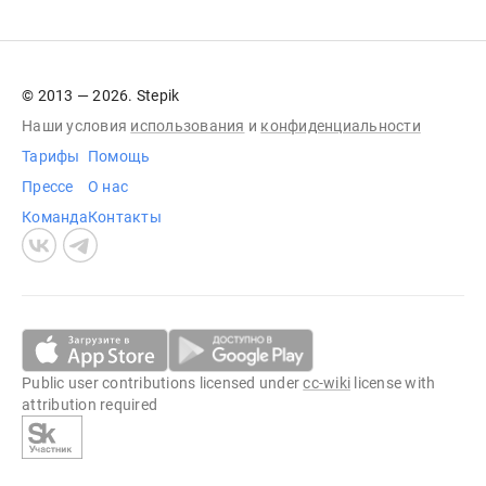
© 2013 — 2026. Stepik
Наши условия
использования
и
конфиденциальности
Тарифы
Помощь
Прессе
О нас
Команда
Контакты
Public user contributions licensed under
cc-wiki
license with
attribution required