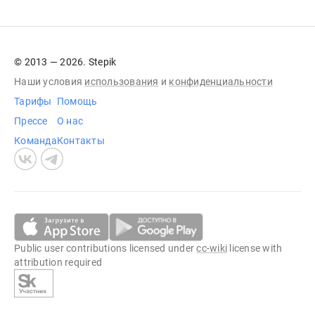
© 2013 — 2026. Stepik
Наши условия
использования
и
конфиденциальности
Тарифы
Помощь
Прессе
О нас
Команда
Контакты
Public user contributions licensed under
cc-wiki
license with
attribution required