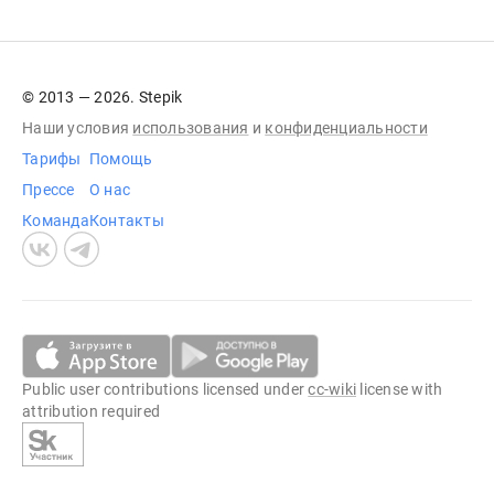
© 2013 — 2026. Stepik
Наши условия
использования
и
конфиденциальности
Тарифы
Помощь
Прессе
О нас
Команда
Контакты
Public user contributions licensed under
cc-wiki
license with
attribution required