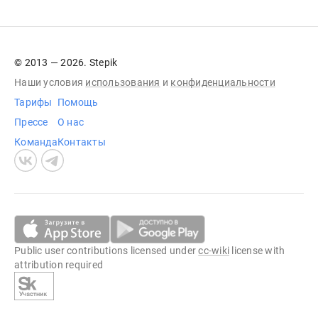
© 2013 — 2026. Stepik
Наши условия
использования
и
конфиденциальности
Тарифы
Помощь
Прессе
О нас
Команда
Контакты
Public user contributions licensed under
cc-wiki
license with
attribution required