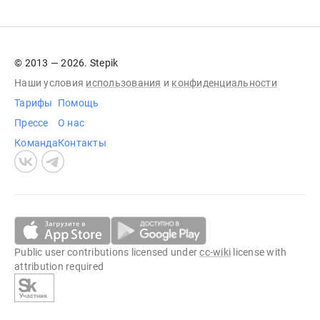
© 2013 — 2026. Stepik
Наши условия
использования
и
конфиденциальности
Тарифы
Помощь
Прессе
О нас
Команда
Контакты
Public user contributions licensed under
cc-wiki
license with
attribution required