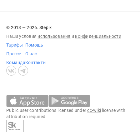
© 2013 — 2026. Stepik
Наши условия
использования
и
конфиденциальности
Тарифы
Помощь
Прессе
О нас
Команда
Контакты
Public user contributions licensed under
cc-wiki
license with
attribution required