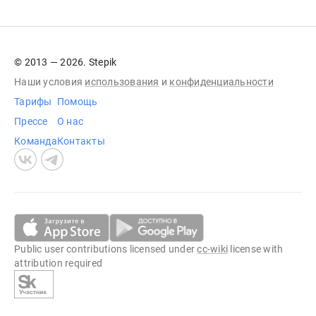
© 2013 — 2026. Stepik
Наши условия
использования
и
конфиденциальности
Тарифы
Помощь
Прессе
О нас
Команда
Контакты
Public user contributions licensed under
cc-wiki
license with
attribution required