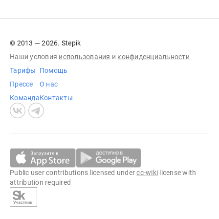
© 2013 — 2026. Stepik
Наши условия
использования
и
конфиденциальности
Тарифы
Помощь
Прессе
О нас
Команда
Контакты
Public user contributions licensed under
cc-wiki
license with
attribution required