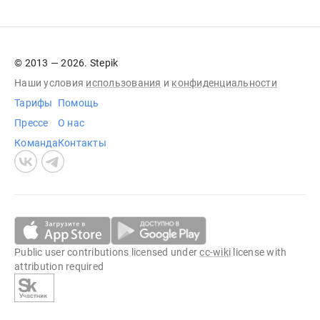
© 2013 — 2026. Stepik
Наши условия
использования
и
конфиденциальности
Тарифы
Помощь
Прессе
О нас
Команда
Контакты
Public user contributions licensed under
cc-wiki
license with
attribution required