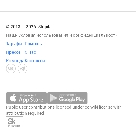
© 2013 — 2026. Stepik
Наши условия
использования
и
конфиденциальности
Тарифы
Помощь
Прессе
О нас
Команда
Контакты
Public user contributions licensed under
cc-wiki
license with
attribution required