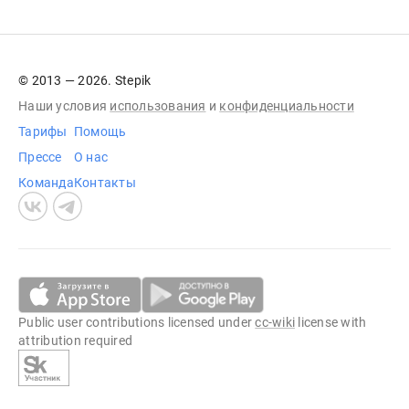
© 2013 — 2026. Stepik
Наши условия
использования
и
конфиденциальности
Тарифы
Помощь
Прессе
О нас
Команда
Контакты
Public user contributions licensed under
cc-wiki
license with
attribution required