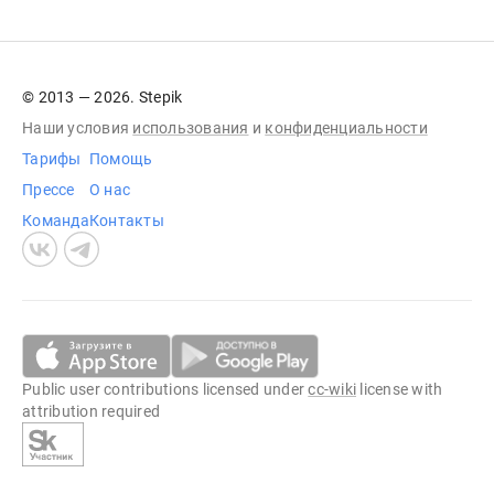
© 2013 — 2026. Stepik
Наши условия
использования
и
конфиденциальности
Тарифы
Помощь
Прессе
О нас
Команда
Контакты
Public user contributions licensed under
cc-wiki
license with
attribution required