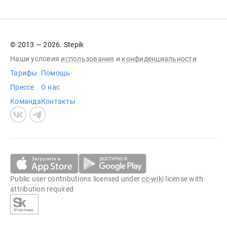
© 2013 — 2026. Stepik
Наши условия
использования
и
конфиденциальности
Тарифы
Помощь
Прессе
О нас
Команда
Контакты
Public user contributions licensed under
cc-wiki
license with
attribution required