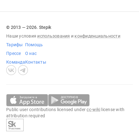
© 2013 — 2026. Stepik
Наши условия
использования
и
конфиденциальности
Тарифы
Помощь
Прессе
О нас
Команда
Контакты
Public user contributions licensed under
cc-wiki
license with
attribution required