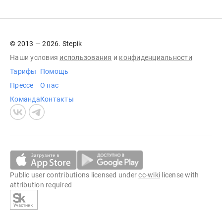
© 2013 — 2026. Stepik
Наши условия
использования
и
конфиденциальности
Тарифы
Помощь
Прессе
О нас
Команда
Контакты
Public user contributions licensed under
cc-wiki
license with
attribution required