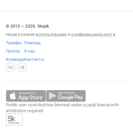
© 2013 — 2026. Stepik
Наши условия
использования
и
конфиденциальности
Тарифы
Помощь
Прессе
О нас
Команда
Контакты
Public user contributions licensed under
cc-wiki
license with
attribution required