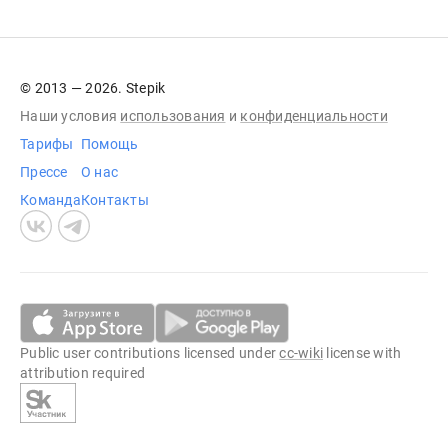
© 2013 — 2026. Stepik
Наши условия
использования
и
конфиденциальности
Тарифы
Помощь
Прессе
О нас
Команда
Контакты
Public user contributions licensed under
cc-wiki
license with
attribution required