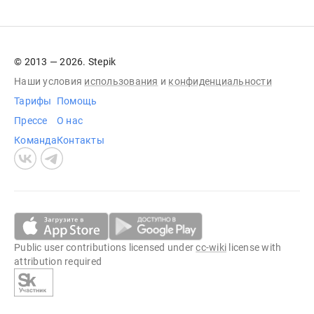
© 2013 — 2026. Stepik
Наши условия
использования
и
конфиденциальности
Тарифы
Помощь
Прессе
О нас
Команда
Контакты
Public user contributions licensed under
cc-wiki
license with
attribution required