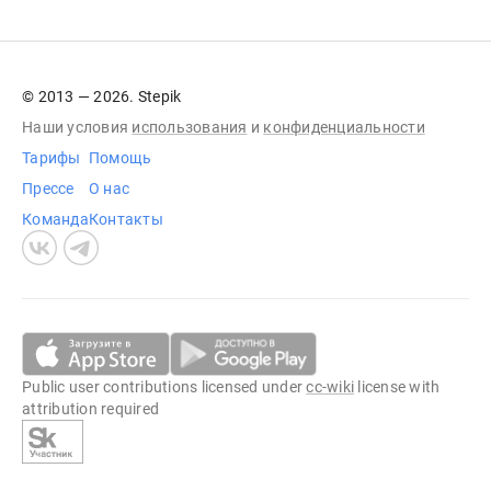
© 2013 — 2026. Stepik
Наши условия
использования
и
конфиденциальности
Тарифы
Помощь
Прессе
О нас
Команда
Контакты
Public user contributions licensed under
cc-wiki
license with
attribution required