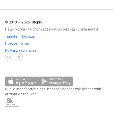
© 2013 — 2026. Stepik
Наши условия
использования
и
конфиденциальности
Тарифы
Помощь
Прессе
О нас
Команда
Контакты
Public user contributions licensed under
cc-wiki
license with
attribution required