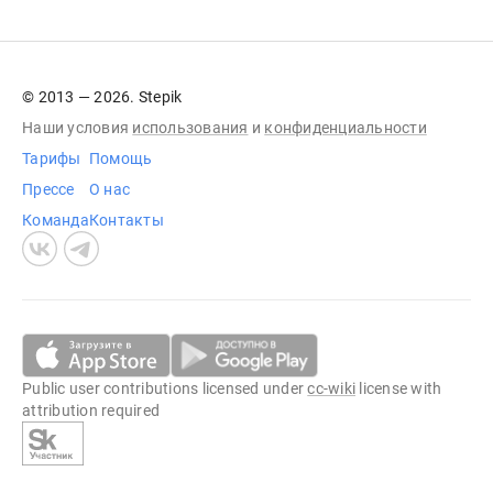
© 2013 — 2026. Stepik
Наши условия
использования
и
конфиденциальности
Тарифы
Помощь
Прессе
О нас
Команда
Контакты
Public user contributions licensed under
cc-wiki
license with
attribution required