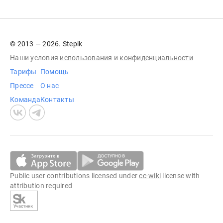
© 2013 — 2026. Stepik
Наши условия
использования
и
конфиденциальности
Тарифы
Помощь
Прессе
О нас
Команда
Контакты
Public user contributions licensed under
cc-wiki
license with
attribution required