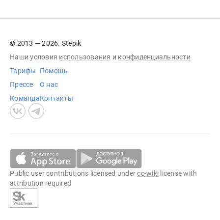
© 2013 — 2026. Stepik
Наши условия
использования
и
конфиденциальности
Тарифы
Помощь
Прессе
О нас
Команда
Контакты
Public user contributions licensed under
cc-wiki
license with
attribution required