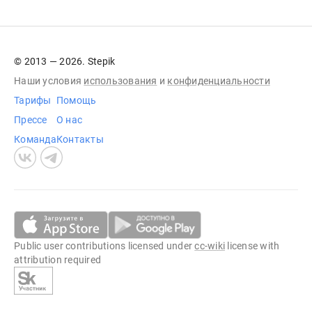
© 2013 — 2026. Stepik
Наши условия
использования
и
конфиденциальности
Тарифы
Помощь
Прессе
О нас
Команда
Контакты
Public user contributions licensed under
cc-wiki
license with
attribution required