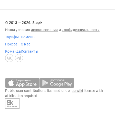
© 2013 — 2026. Stepik
Наши условия
использования
и
конфиденциальности
Тарифы
Помощь
Прессе
О нас
Команда
Контакты
Public user contributions licensed under
cc-wiki
license with
attribution required