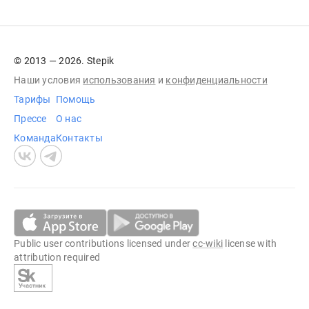
© 2013 — 2026. Stepik
Наши условия
использования
и
конфиденциальности
Тарифы
Помощь
Прессе
О нас
Команда
Контакты
Public user contributions licensed under
cc-wiki
license with
attribution required