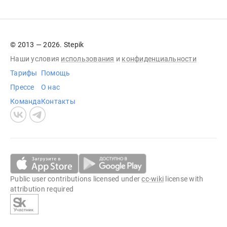
© 2013 — 2026. Stepik
Наши условия
использования
и
конфиденциальности
Тарифы
Помощь
Прессе
О нас
Команда
Контакты
Public user contributions licensed under
cc-wiki
license with
attribution required