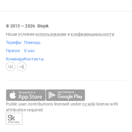
© 2013 — 2026. Stepik
Наши условия
использования
и
конфиденциальности
Тарифы
Помощь
Прессе
О нас
Команда
Контакты
Public user contributions licensed under
cc-wiki
license with
attribution required