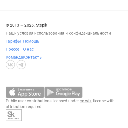
© 2013 — 2026. Stepik
Наши условия
использования
и
конфиденциальности
Тарифы
Помощь
Прессе
О нас
Команда
Контакты
Public user contributions licensed under
cc-wiki
license with
attribution required