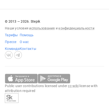
© 2013 — 2026. Stepik
Наши условия
использования
и
конфиденциальности
Тарифы
Помощь
Прессе
О нас
Команда
Контакты
Public user contributions licensed under
cc-wiki
license with
attribution required