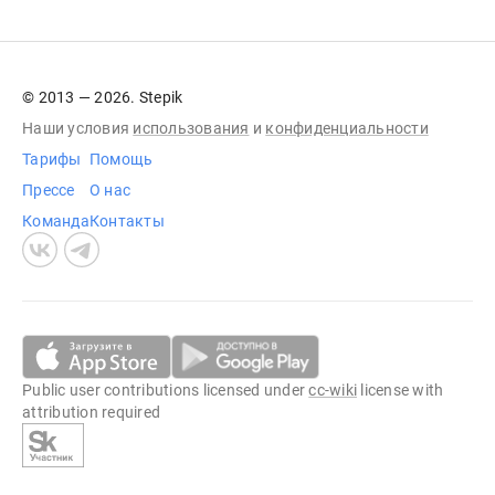
© 2013 — 2026. Stepik
Наши условия
использования
и
конфиденциальности
Тарифы
Помощь
Прессе
О нас
Команда
Контакты
Public user contributions licensed under
cc-wiki
license with
attribution required