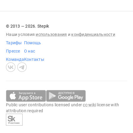
© 2013 — 2026. Stepik
Наши условия
использования
и
конфиденциальности
Тарифы
Помощь
Прессе
О нас
Команда
Контакты
Public user contributions licensed under
cc-wiki
license with
attribution required