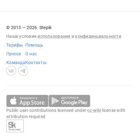
© 2013 — 2026. Stepik
Наши условия
использования
и
конфиденциальности
Тарифы
Помощь
Прессе
О нас
Команда
Контакты
Public user contributions licensed under
cc-wiki
license with
attribution required