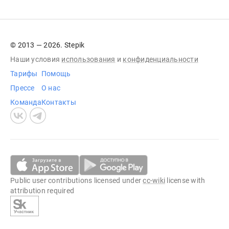
© 2013 — 2026. Stepik
Наши условия
использования
и
конфиденциальности
Тарифы
Помощь
Прессе
О нас
Команда
Контакты
Public user contributions licensed under
cc-wiki
license with
attribution required