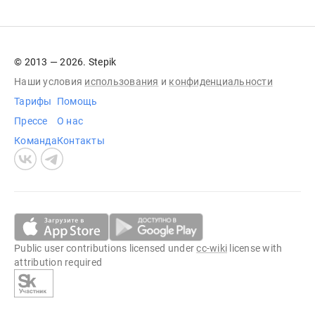
© 2013 — 2026. Stepik
Наши условия
использования
и
конфиденциальности
Тарифы
Помощь
Прессе
О нас
Команда
Контакты
Public user contributions licensed under
cc-wiki
license with
attribution required