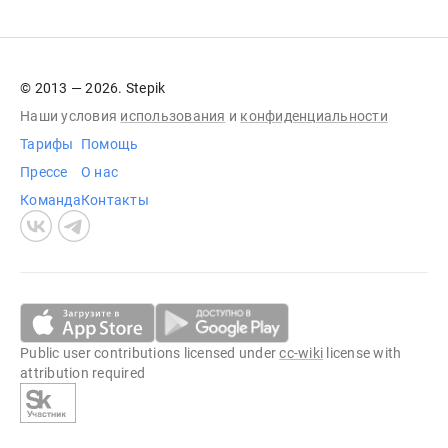
© 2013 — 2026. Stepik
Наши условия
использования
и
конфиденциальности
Тарифы
Помощь
Прессе
О нас
Команда
Контакты
Public user contributions licensed under
cc-wiki
license with
attribution required