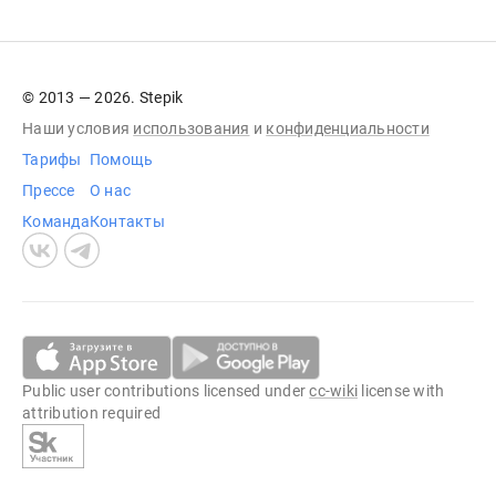
© 2013 — 2026. Stepik
Наши условия
использования
и
конфиденциальности
Тарифы
Помощь
Прессе
О нас
Команда
Контакты
Public user contributions licensed under
cc-wiki
license with
attribution required