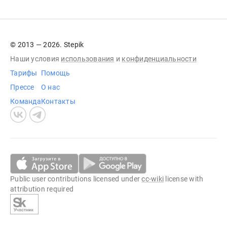
© 2013 — 2026. Stepik
Наши условия
использования
и
конфиденциальности
Тарифы
Помощь
Прессе
О нас
Команда
Контакты
Public user contributions licensed under
cc-wiki
license with
attribution required