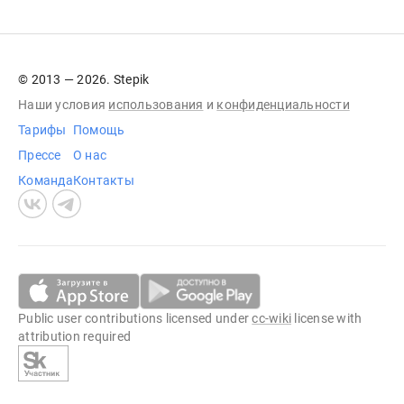
© 2013 — 2026. Stepik
Наши условия
использования
и
конфиденциальности
Тарифы
Помощь
Прессе
О нас
Команда
Контакты
Public user contributions licensed under
cc-wiki
license with
attribution required