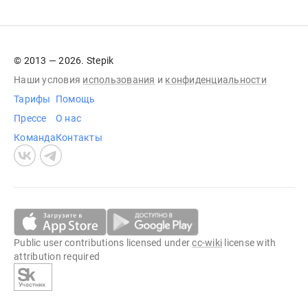
© 2013 — 2026. Stepik
Наши условия
использования
и
конфиденциальности
Тарифы
Помощь
Прессе
О нас
Команда
Контакты
Public user contributions licensed under
cc-wiki
license with
attribution required