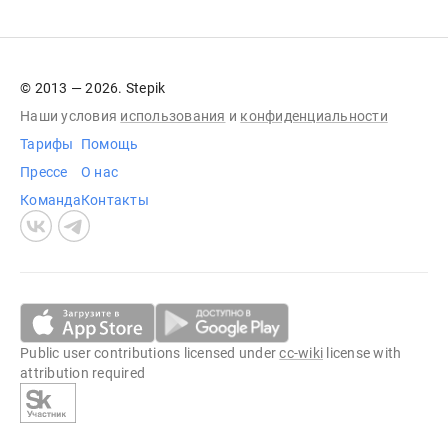
© 2013 — 2026. Stepik
Наши условия
использования
и
конфиденциальности
Тарифы
Помощь
Прессе
О нас
Команда
Контакты
Public user contributions licensed under
cc-wiki
license with
attribution required