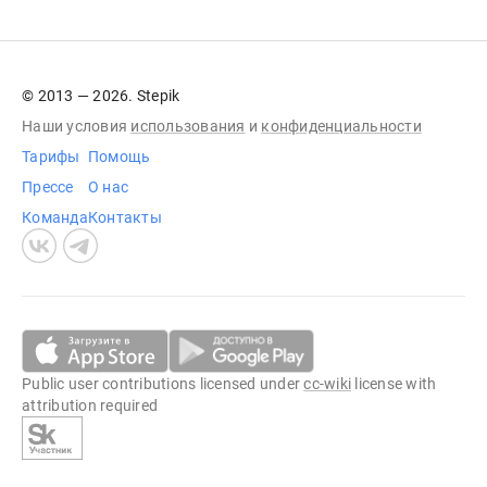
© 2013 — 2026. Stepik
Наши условия
использования
и
конфиденциальности
Тарифы
Помощь
Прессе
О нас
Команда
Контакты
Public user contributions licensed under
cc-wiki
license with
attribution required