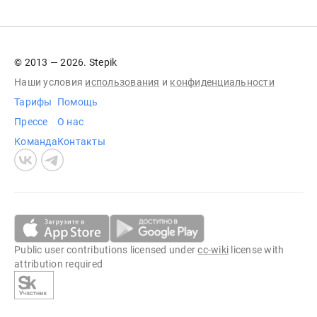
© 2013 — 2026. Stepik
Наши условия
использования
и
конфиденциальности
Тарифы
Помощь
Прессе
О нас
Команда
Контакты
Public user contributions licensed under
cc-wiki
license with
attribution required