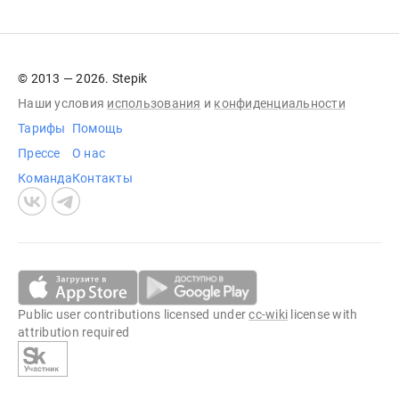
© 2013 — 2026. Stepik
Наши условия
использования
и
конфиденциальности
Тарифы
Помощь
Прессе
О нас
Команда
Контакты
Public user contributions licensed under
cc-wiki
license with
attribution required